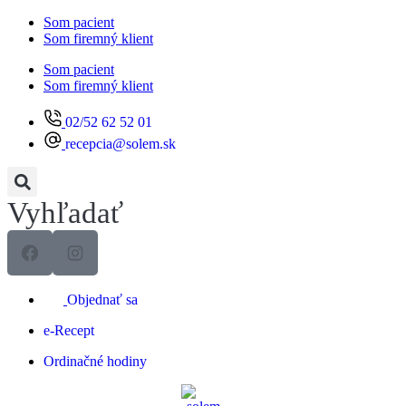
Preskočiť
Som pacient
na
Som firemný klient
obsah
Som pacient
Som firemný klient
02/52 62 52 01
recepcia@solem.sk
Vyhľadať
Objednať sa
e-Recept
Ordinačné hodiny