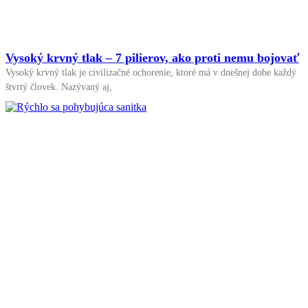
Vysoký krvný tlak – 7 pilierov, ako proti nemu bojovať
Vysoký krvný tlak je civilizačné ochorenie, ktoré má v dnešnej dobe každý
štvrtý človek. Nazývaný aj,