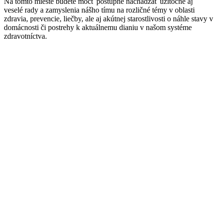
Na tomto mieste budete môcť postupne nachádzať užitočné aj
veselé rady a zamyslenia nášho tímu na rozličné témy v oblasti
zdravia, prevencie, liečby, ale aj akútnej starostlivosti o náhle stavy v
domácnosti či postrehy k aktuálnemu dianiu v našom systéme
zdravotníctva.