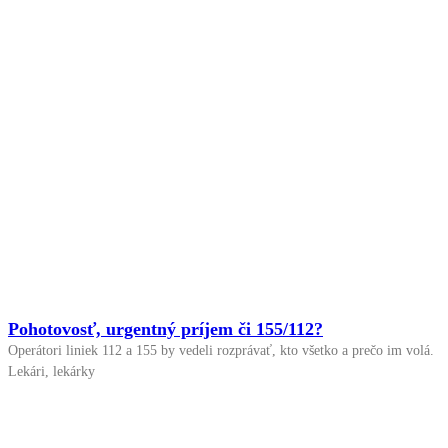
Pohotovosť, urgentný príjem či 155/112?
Operátori liniek 112 a 155 by vedeli rozprávať, kto všetko a prečo im volá.
Lekári, lekárky