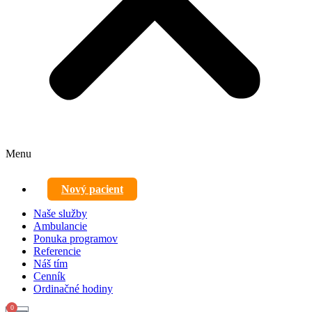
Menu
Nový pacient
Naše služby
Ambulancie
Ponuka programov
Referencie
Náš tím
Cenník
Ordinačné hodiny
0